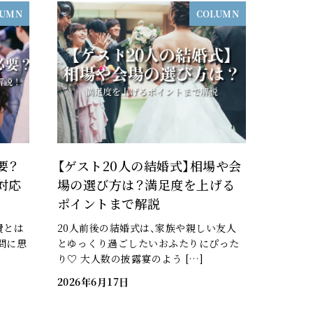
LUMN
COLUMN
要？
【ゲスト20人の結婚式】相場や会
対応
場の選び方は？満足度を上げる
ポイントまで解説
費とは
20人前後の結婚式は、家族や親しい友人
問に思
とゆっくり過ごしたいおふたりにぴった
り♡ 大人数の披露宴のよう […]
2026年6月17日