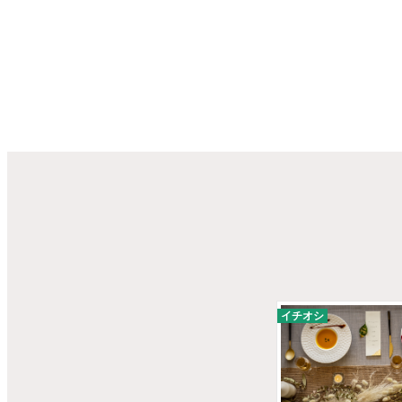
投
稿
の
ペ
ー
ジ
送
り