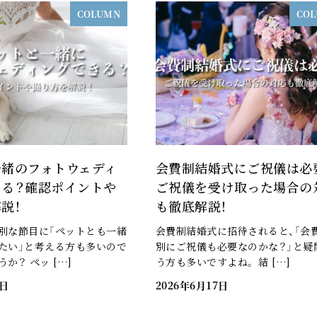
COLUMN
CO
一緒のフォトウェディ
会費制結婚式にご祝儀は必
きる？確認ポイントや
ご祝儀を受け取った場合の
説！
も徹底解説！
別な節目に「ペットとも一緒
会費制結婚式に招待されると、「会
たい」と考える方も多いので
別にご祝儀も必要なのかな？」と疑
か？ ペッ […]
う方も多いですよね。 結 […]
7日
2026年6月17日