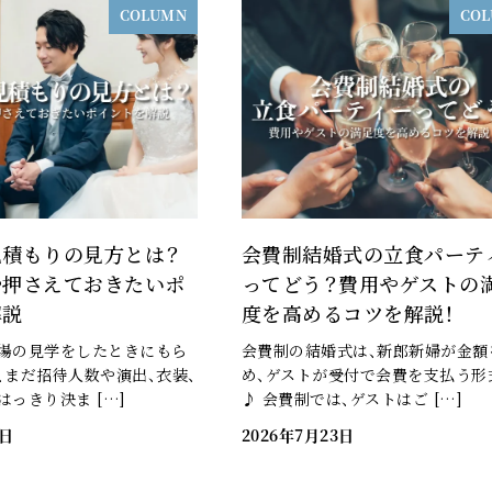
COLUMN
CO
見積もりの見方とは？
会費制結婚式の立食パーテ
や押さえておきたいポ
ってどう？費用やゲストの
解説
度を高めるコツを解説！
場の見学をしたときにもら
会費制の結婚式は、新郎新婦が金額
、まだ招待人数や演出、衣装、
め、ゲストが受付で会費を支払う形
っきり決ま […]
♪ 会費制では、ゲストはご […]
3日
2026年7月23日