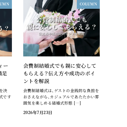
LUMN
COLUMN
ィー
会費制結婚式でも親に安心して
満足
もらえる？伝え方や成功のポイ
ントを解説
を決
会費制結婚式は、ゲストの金銭的な負担を
式です
おさえながら、カジュアルであたたかい雰
囲気を楽しめる結婚式形態 […]
2026年7月23日