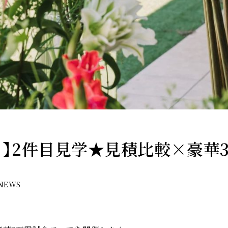
！】2件目見学★見積比較×豪華
ゴリー
NEWS