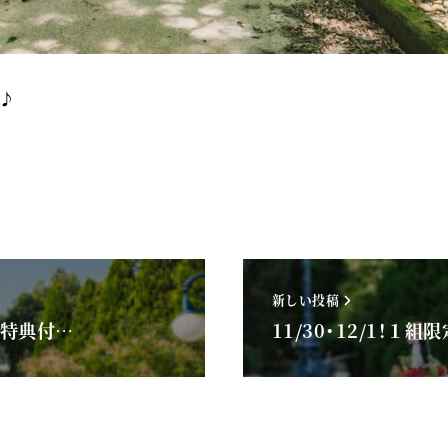
♪
新しい投稿
0大特典付…
11/30・12/1！１