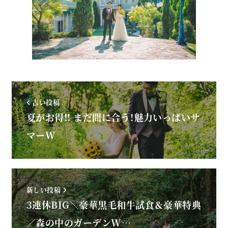
古い投稿
夏がお得!! まだ間に合う！魅力いっぱいサ
マーW
新しい投稿
3連休BIG＼豪華黒毛和牛試食＆豪華特典
／森の中のガーデンW…