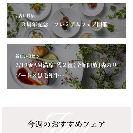
古い投稿
＼３周年記念／プレミアムフェア開催！
新しい投稿
2/19★AM満席！残２組【全館開放】森のリ
ゾート×黒毛和牛…
今週のおすすめフェア