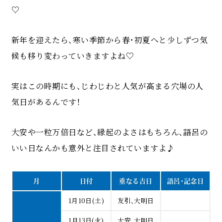
♡
新年を迎えたら、寒い季節から春・初夏へと少しずつ気
候も移り変わっていきますよね♡
実はこの時期にも、じわじわと人気が高まる穴場の人
気日があるんです！
大安や一粒万倍日など、縁起のよさはもちろん、語呂の
いい日なんかも意外と注目されていますよ♪
月
日付
重なる吉日
語呂・記念日
1月10日(土)
友引、大明日
1月13日(火)
大安、大明日