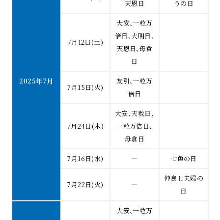
天恩日
うの日
大安、一粒万
倍日、大明日、
7月12日(土)
天恩日、母倉
日
2025年7月
友引、一粒万
7月15日(火)
倍日
大安、天赦日、
7月24日(木)
一粒万倍日、
母倉日
7月16日(水)
―
七色の日
仲良し夫婦の
7月22日(火)
―
日
大安、一粒万