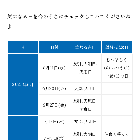
気になる日を今のうちにチェックしてみてくださいね
♪
月
日付
重なる吉日
語呂・記念日
むつまじく
友引、大明日、
6月11日(水)
（6）いつも（1）
天恩日
一緒（1）の日
2025年6月
6月20日(金)
大安、大明日
友引、天恩日、
6月27日(金)
母倉日
7月3日(木)
友引、大明日
友引、大明日、
仲良く暮らそ
7月9日(水)