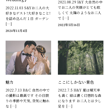
2021.08.29 I&Y 大自然の中
でお二人の笑顔がとても眩
2022.11.03 S&Yお二人の大
しくて 太陽のようなお二人
好きなゲスト！大好きなこと！
で […]
を詰め込んだ１日 ガーデン
[…]
2022年5月16日
2024年11月4日
魅力
ここにしかない景色
2022.7.13 R&C 自然の中で
2022.7.5 H&Y 夏は晴天率
の撮影は最高です その日限
も高く 緑は濃く幻想的な森
りの季節や天気、空気に触れ
になります お二人とは少し
な […]
足を […]